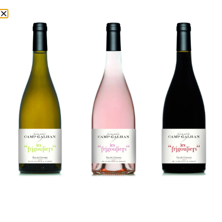
Bien plus qu'un Vin, un Terroir en Bouteille !
"Une invitation à la dégustation de véritables Trésors"