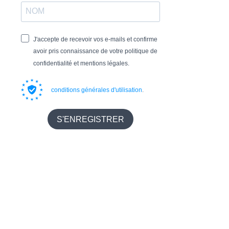
IGP Cévennes
Appelez nous
Notre Caveau
J'accepte de recevoir vos e-mails et confirme
Suivez Nous
avoir pris connaissance de votre politique de
confidentialité et mentions légales.
conditions générales d'utilisation
.
S'ENREGISTRER
Domaine Camp Galhan – 305 Chemin de Camp Galhan – 30720 Ribaute les
tavernes – 0466834847
** L’Abus d’Alcool est Dangereux pour la Santé**