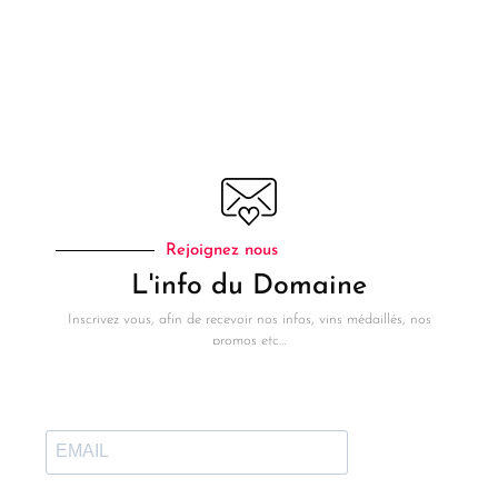
Rejoignez nous
L'info du Domaine
Inscrivez vous, afin de recevoir nos infos, vins médaillés, nos
promos etc…
Infos
En Savoir Plus
Politique de Confidentialité
Où Trouver nos Vins...
CGV
AOP Duché d'Uzès - Terroirs
d'Accueil
Mail