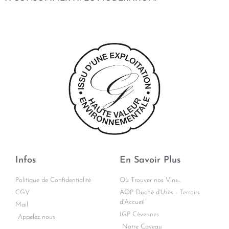
Infos
En Savoir Plus
Politique de Confidentialité
Où Trouver nos Vins...
CGV
AOP Duché d'Uzès - Terroirs
d'Accueil
Mail
IGP Cévennes
Appelez nous
Notre Caveau