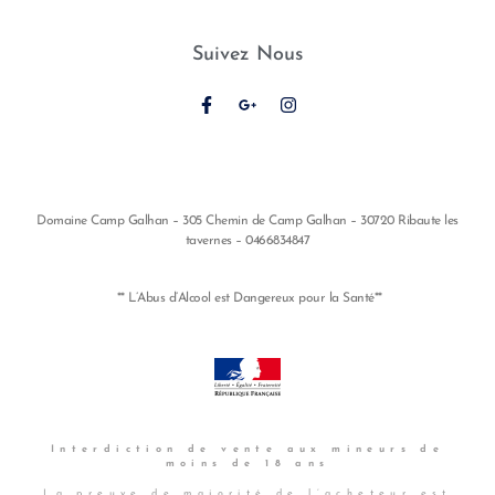
Suivez Nous
Domaine Camp Galhan – 305 Chemin de Camp Galhan – 30720 Ribaute les
tavernes – 0466834847
** L’Abus d’Alcool est Dangereux pour la Santé**
Interdiction de vente aux
mineurs de
moins de 18 ans
La preuve de majorité de l’acheteur est