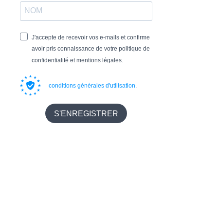
IGP Cévennes
Appelez nous
Notre Caveau
J'accepte de recevoir vos e-mails et confirme
Suivez Nous
avoir pris connaissance de votre politique de
confidentialité et mentions légales.
conditions générales d'utilisation
.
S'ENREGISTRER
Domaine Camp Galhan – 305 Chemin de Camp Galhan – 30720 Ribaute les
tavernes – 0466834847
** L’Abus d’Alcool est Dangereux pour la Santé**