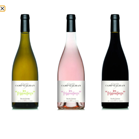
Bien plus qu'un Vin, un Terroir en Bouteille !
"Une invitation à la dégustation de véritables Trésors"