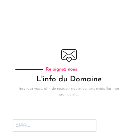
Rejoignez nous
L'info du Domaine
Inscrivez vous, afin de recevoir nos infos, vins médaillés, nos
promos etc…
Infos
En Savoir Plus
Politique de Confidentialité
Où Trouver nos Vins...
CGV
AOP Duché d'Uzès - Terroirs
d'Accueil
Mail