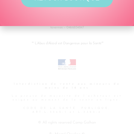
Domaine Camp Galhan – 305 Chemin de Camp Galhan – 30720 Ribaute les
tavernes – 0466834847
** L’Abus d’Alcool est Dangereux pour la Santé**
Interdiction de vente aux
mineurs de
moins de 18 ans
La preuve de majorité de l’acheteur est
exigée au moment de la vente en ligne.
CODE DE LA SANTÉ PUBLIQUE,
ART.L.3342-1 et L.3323-4
© All rights reserved Camp Galhan