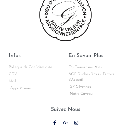
Infos
En Savoir Plus
Politique de Confidentialité
Où Trouver nos Vins...
CGV
AOP Duché d'Uzès - Terroirs
d'Accueil
Mail
IGP Cévennes
Appelez nous
Notre Caveau
Suivez Nous