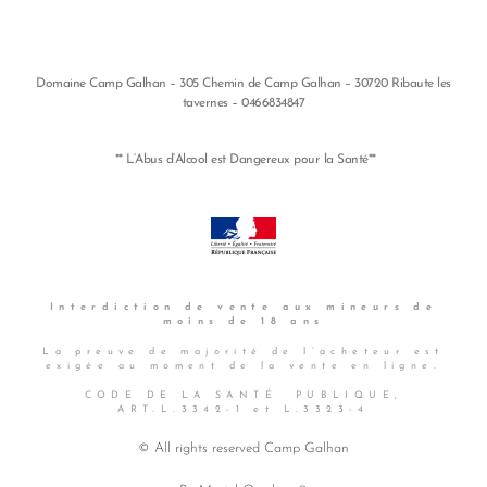
Domaine Camp Galhan – 305 Chemin de Camp Galhan – 30720 Ribaute les
tavernes – 0466834847
** L’Abus d’Alcool est Dangereux pour la Santé**
Interdiction de vente aux
mineurs de
moins de 18 ans
La preuve de majorité de l’acheteur est
exigée au moment de la vente en ligne.
CODE DE LA SANTÉ PUBLIQUE,
ART.L.3342-1 et L.3323-4
© All rights reserved Camp Galhan