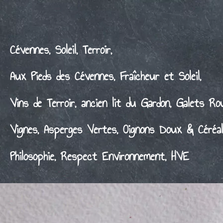
Cévennes,
Soleil
, Terroir,
Aux Pieds des
Cévennes
, Fraîcheur et
Soleil
,
Vins de
Terroir
, ancien lit du Gardon,
Galets Ro
Vignes,
Asperges
Vertes,
Oignons
Doux & Céréal
Philosophie
, Respect Environnement,
HVE