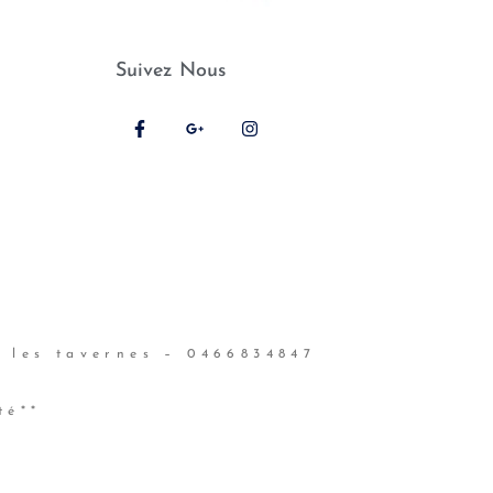
Suivez Nous
 les tavernes – 0466834847
té**