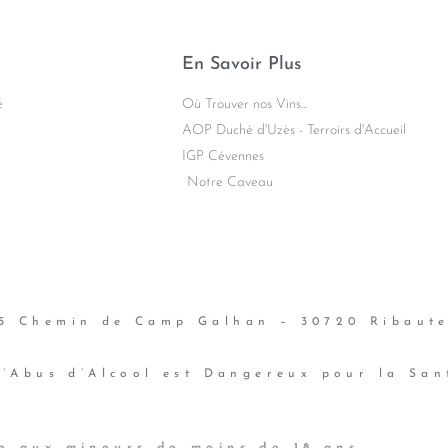
En Savoir Plus
é
Où Trouver nos Vins...
AOP Duché d'Uzès - Terroirs d'Accueil
IGP Cévennes
Notre Caveau
 Chemin de Camp Galhan – 30720 Ribaute
L’Abus d’Alcool est Dangereux pour la San
te aux
mineurs de moins de 18 ans