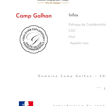
Infos
Camp Galhan
Politique de Confidentialit
CGV
Mail
Appelez nous
Domaine Camp Galhan – 305
** 
Interdiction de ven